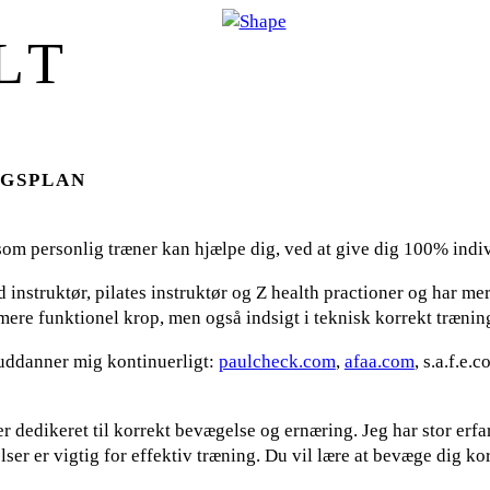
LT
NGSPLAN
eg som personlig træner kan hjælpe dig, ved at give dig 100% ind
d instruktør, pilates instruktør og Z health practioner og har m
mere funktionel krop, men også indsigt i teknisk korrekt træni
reuddanner mig kontinuerligt:
paulcheck.com
,
afaa.com
, s.a.f.e.
 dedikeret til korrekt bevægelse og ernæring. Jeg har stor erfa
lser er vigtig for effektiv træning. Du vil lære at bevæge dig ko