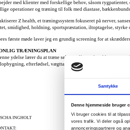
bejder med klienter med forskellige behov, såsom rygpatienter, 
llige operationer og træning til folk med diastase, bækkenbun
aktiserer Z health, et træningssystem fokuseret på nerver, sanse
tet, smidighed, holdning, sportspræstation, iltoptagelse, styrke
res første møde laver jeg en grundig screening for at skrædder
ONLIG TRÆNINGSPLAN
nne ydelse lærer du at træne selv. Du får en skræddersyet træn
opbygning, efterfødsel, vægttab til sportsspecifik træning som g
Samtykke
Denne hjemmeside bruger c
Vi bruger cookies til at tilpas
SCHA INGHOLT
vores trafik. Vi deler også 
annonceringspartnere og anal
ONTAKT: