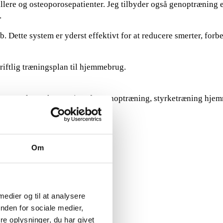
llere og osteoporosepatienter. Jeg tilbyder også genoptræning e
.
. Dette system er yderst effektivt for at reducere smerter, forb
riftlig træningsplan til hjemmebrug.
lserne. Planen kan variere fra genoptræning, styrketræning hje
Om
 medier og til at analysere
nden for sociale medier,
e oplysninger, du har givet