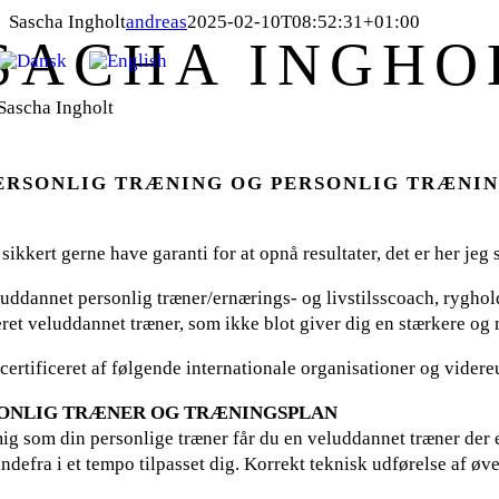
Skip
Sascha Ingholt
andreas
2025-02-10T08:52:31+01:00
SACHA INGHO
to
content
ERSONLIG TRÆNING OG PERSONLIG TRÆNI
 sikkert gerne have garanti for at opnå resultater, det er her j
 uddannet personlig træner/ernærings- og livstilsscoach, ryghol
ret veluddannet træner, som ikke blot giver dig en stærkere og 
 certificeret af følgende internationale organisationer og vide
ONLIG TRÆNER OG TRÆNINGSPLAN
g som din personlige træner får du en veluddannet træner der er
indefra i et tempo tilpasset dig. Korrekt teknisk udførelse af øve