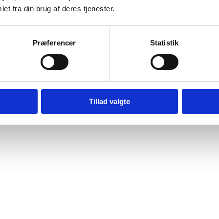
et fra din brug af deres tjenester.
Præferencer
Statistik
Tillad valgte
Copyright © 2024 – Sascha Ingholt
Visuelt design:
Julie Secher Kau
Webdesign:
Andreas Haladyn