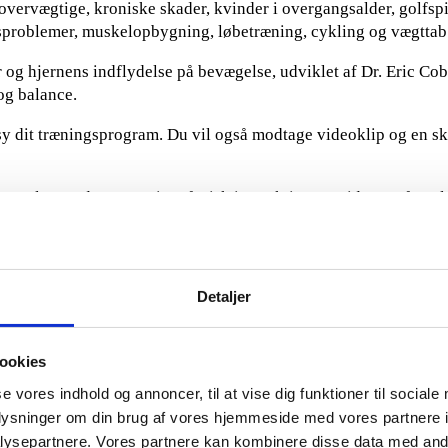
overvægtige, kroniske skader, kvinder i overgangsalder, golfspi
dsproblemer, muskelopbygning, løbetræning, cykling og vægttab
r og hjernens indflydelse på bevægelse, udviklet af Dr. Eric Cobb
 og balance.
sy dit træningsprogram. Du vil også modtage videoklip og en sk
ingsplan med progression, fysisk instruktion og videoer af øve
olf, tennis, cykling eller anden sport.
Kontakt mig
Detaljer
ookies
se vores indhold og annoncer, til at vise dig funktioner til sociale
oplysninger om din brug af vores hjemmeside med vores partnere i
ysepartnere. Vores partnere kan kombinere disse data med andr