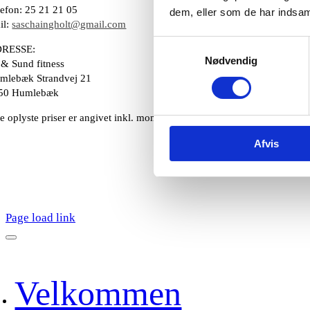
lefon: 25 21 21 05
dem, eller som de har indsaml
il:
saschaingholt@gmail.com
Samtykkevalg
RESSE:
Nødvendig
 & Sund fitness
mlebæk Strandvej 21
50 Humlebæk
le oplyste priser er angivet inkl. moms
Afvis
Page load link
oggle
avigation
Velkommen